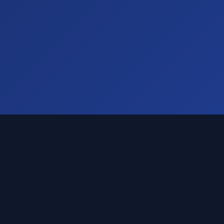
NOS CERTIFICATIONS & LABELS
Qualibois
Qualigaz
QualiPAC
Ventilation Plus